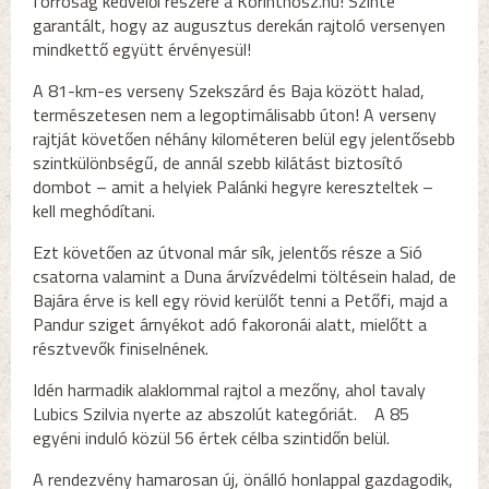
forróság kedvelői részére a Korinthosz.hu! Szinte
garantált, hogy az augusztus derekán rajtoló versenyen
mindkettő együtt érvényesül!
A 81-km-es verseny Szekszárd és Baja között halad,
természetesen nem a legoptimálisabb úton! A verseny
rajtját követően néhány kilométeren belül egy jelentősebb
szintkülönbségű, de annál szebb kilátást biztosító
dombot – amit a helyiek Palánki hegyre kereszteltek –
kell meghódítani.
Ezt követően az útvonal már sík, jelentős része a Sió
csatorna valamint a Duna árvízvédelmi töltésein halad, de
Bajára érve is kell egy rövid kerülőt tenni a Petőfi, majd a
Pandur sziget árnyékot adó fakoronái alatt, mielőtt a
résztvevők finiselnének.
Idén harmadik alaklommal rajtol a mezőny, ahol tavaly
Lubics Szilvia nyerte az abszolút kategóriát. A 85
egyéni induló közül 56 értek célba szintidőn belül.
A rendezvény hamarosan új, önálló honlappal gazdagodik,