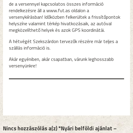
de a versennyel kapcsolatos összes információ
rendelkezésre áll a www.fut.as oldalon a
versenykiírásban! Időközben felkerültek a frissítőpontok
helyszíne valamint térkép hivatkozásaik, az autóval
megközelíthető helyek és azok GPS koordinátái.
A hétvégét Szekszárdon tervezők részére már teljes a
szállás információ is.
Akár egyéniben, akár csapatban, várunk leghosszabb
versenyünkre!
Nincs hozzászólás a(z) "Nyári belföldi ajánlat –