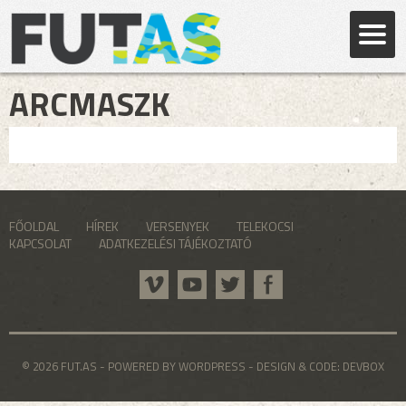
ARCMASZK
FŐOLDAL
HÍREK
VERSENYEK
TELEKOCSI
KAPCSOLAT
ADATKEZELÉSI TÁJÉKOZTATÓ
© 2026 FUT.AS - POWERED BY WORDPRESS - DESIGN & CODE:
DEVBOX