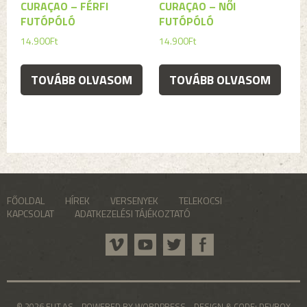
CURAÇAO – FÉRFI
CURAÇAO – NŐI
FUTÓPÓLÓ
FUTÓPÓLÓ
14.900
Ft
14.900
Ft
TOVÁBB OLVASOM
TOVÁBB OLVASOM
FŐOLDAL
HÍREK
VERSENYEK
TELEKOCSI
KAPCSOLAT
ADATKEZELÉSI TÁJÉKOZTATÓ
© 2026 FUT.AS - POWERED BY WORDPRESS - DESIGN & CODE:
DEVBOX