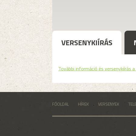
VERSENYKIÍRÁS
További információ és versenykiírás a 
FŐOLDAL
HÍREK
VERSENYEK
TEL