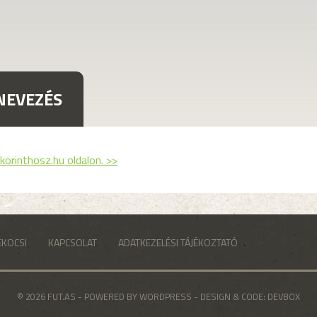
NEVEZÉS
korinthosz.hu oldalon. >>
EKOCSI
KAPCSOLAT
ADATKEZELÉSI TÁJÉKOZTATÓ
© 2026 FUT.AS - POWERED BY WORDPRESS - DESIGN & CODE:
DEVBOX